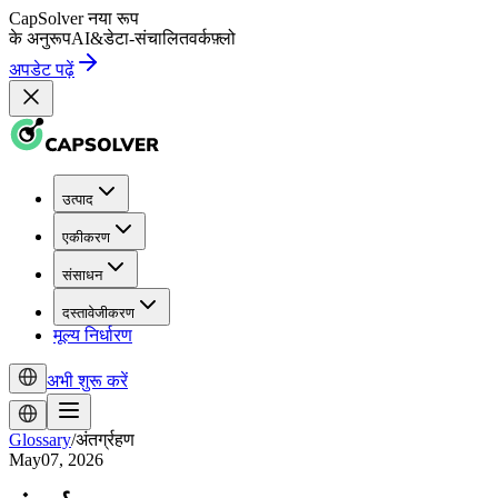
CapSolver
नया रूप
के अनुरूप
AI
&
डेटा-संचालित
वर्कफ़्लो
अपडेट पढ़ें
उत्पाद
एकीकरण
संसाधन
दस्तावेजीकरण
मूल्य निर्धारण
अभी शुरू करें
Glossary
/
अंतर्ग्रहण
May07, 2026