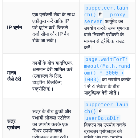
puppeteer.laun
एक प्रॉक्सी सेवा के साथ
ch()
में
--proxy-
एकीकृत करें ताकि IP
server
आर्गुमेंट का
IP घूर्णन
पते घूर्णन करें, जिससे
उपयोग करके उच्च गुणवत्ता
दर्जा सीमा और IP बैन
वाले निवासी प्रॉक्सी के
रोके जा सकें।
माध्यम से ट्रैफिक राउट
करें।
page.waitForTi
कार्यों के बीच यादृच्छिक,
meout(Math.rand
असमान देरी शामिल करें
मानव-
om() * 3000 +
(उदाहरण के लिए,
जैसे देरी
1000)
का उपयोग करके
टाइपिंग, क्लिकिंग,
1 से 4 सेकंड के बीच
स्क्रॉलिंग)।
यादृच्छिक देरी जोड़ें।
puppeteer.laun
सत्र के बीच कुकी और
ch()
में
स्थायी लोकल स्टोरेज
userDataDir
सत्र
का उपयोग करके एक
विकल्प का उपयोग करके
प्रबंधन
स्थिर उपयोगकर्ता
ब्राउज़र प्रोफाइल को
प्रोफाइल बनाए रखें।
सहेजें और पुनः उपयोग