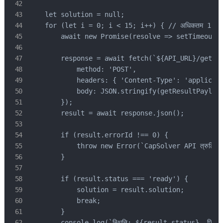
    let solution = null;

    for (let i = 0; i < 15; i++) { // अधिकतम 15 बार प
        await new Promise(resolve => setTimeout(resolv
        response = await fetch(`${API_URL}/getTas
            method: 'POST',

            headers: { 'Content-Type': 'applicati
            body: JSON.stringify(getResultPayload
        });

        result = await response.json();

        if (result.errorId !== 0) {

            throw new Error(`CapSolver API त्रुटि 
        }

        if (result.status === 'ready') {

            solution = result.solution;

            break;

        }

        console.log(`स्थिति: ${result.status}. फिर से प्