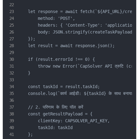
    let response = await fetch(`${API_URL}/create
        method: 'POST',

        headers: { 'Content-Type': 'application/j
        body: JSON.stringify(createTaskPayload)

    });

    let result = await response.json();

    if (result.errorId !== 0) {

        throw new Error(`CapSolver API त्रुटि (cre
    }

    const taskId = result.taskId;

    console.log(`कार्य आईडी: ${taskId} के साथ बनाया गया। पर
    // 2. परिणाम के लिए पॉल करें

    const getResultPayload = {

        clientKey: CAPSOLVER_API_KEY,

        taskId: taskId

    };
