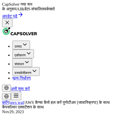
CapSolver
नया रूप
के अनुरूप
AI
&
डेटा-संचालित
वर्कफ़्लो
अपडेट पढ़ें
उत्पाद
एकीकरण
संसाधन
दस्तावेजीकरण
मूल्य निर्धारण
अभी शुरू करें
ब्लॉग
/
aws waf
/
AWS कैप्चा कैसे हल करें पुप्पेटीअर [जावास्क्रिप्ट] के साथ
कैपसॉल्वर एक्सटेंशन के साथ
Nov29, 2023