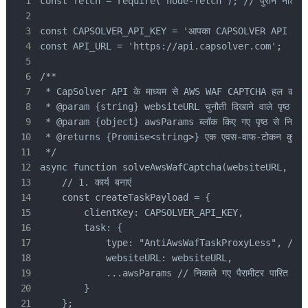
const fetch = require('node-fetch'); // पुराने नोड.जे एस 
const CAPSOLVER_API_KEY = 'आपका CAPSOLVER API कुंजी
const API_URL = 'https://api.capsolver.com';

/**

 * CapSolver API के माध्यम से AWS WAF CAPTCHA हल करता 
 * @param {string} websiteURL चुनौती दिखाने वाले पृष्ठ का 
 * @param {object} awsParams ब्लॉक किए गए पृष्ठ से निकाल
 * @returns {Promise<string>} एक एवस-वाफ-टोकन कुकी म
 */

async function solveAwsWafCaptcha(websiteURL, aws
    // 1. कार्य बनाएं

    const createTaskPayload = {

        clientKey: CAPSOLVER_API_KEY,

        task: {

            type: "AntiAwsWafTaskProxyLess", // यदि आप एक
            websiteURL: websiteURL,

            ...awsParams // निकाले गए पैरामीटर पारित करें

        }

    };
