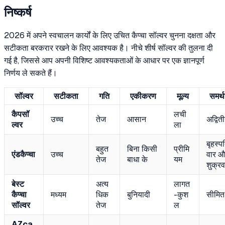
निष्कर्ष
2026 में अपने स्वचालन कार्यों के लिए उचित कैप्चा सॉल्वर चुनना दक्षता और
सटीकता बरकरार रखने के लिए आवश्यक है। नीचे शीर्ष सॉल्वर की तुलना दी
गई है, जिससे आप अपनी विशिष्ट आवश्यकताओं के आधार पर एक ज्ञानपूर्ण
निर्णय ले सकते हैं।
सॉल्वर
सटीकता
गति
एकीकरण
मूल्य
समर्
कैपसॉ
लची
उच्च
तेज
आसान
अद्वित
ल्वर
ला
बृहस्प
बहुत
बिना किसी
प्रीमि
एंडकैप्चा
उच्च
वार औ
तेज
बाधा के
यम
शुक्रव
बेस्ट
अत्य
लागत
कैप्चा
मध्यम
धिक
बुनियादी
-कुश
सीमित
सॉल्वर
तेज
ल
AZca