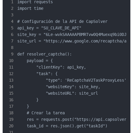
import requests

import time

# Configuración de la API de CapSolver

api_key = "SU_CLAVE_DE_API"

site_key = "6Le-wvkSAAAAAPBMRTvw0Q4Muexq9bi0DJwx_
site_url = "https://www.google.com/recaptcha/api2
def resolver_captcha():

    payload = {

        "clientKey": api_key,

        "task": {

            "type": 'ReCaptchaV2TaskProxyLess',

            "websiteKey": site_key,

            "websiteURL": site_url

        }

    }

    # Crear la tarea

    res = requests.post("https://api.capsolver.co
    task_id = res.json().get("taskId")
