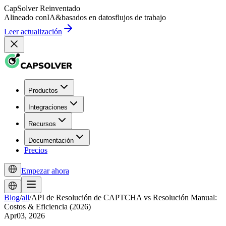
CapSolver
Reinventado
Alineado con
IA
&
basados en datos
flujos de trabajo
Leer actualización
Productos
Integraciones
Recursos
Documentación
Precios
Empezar ahora
Blog
/
all
/
API de Resolución de CAPTCHA vs Resolución Manual:
Costos & Eficiencia (2026)
Apr03, 2026