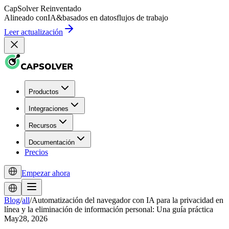
CapSolver
Reinventado
Alineado con
IA
&
basados en datos
flujos de trabajo
Leer actualización
Productos
Integraciones
Recursos
Documentación
Precios
Empezar ahora
Blog
/
all
/
Automatización del navegador con IA para la privacidad en
línea y la eliminación de información personal: Una guía práctica
May28, 2026