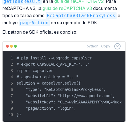
getTaskResult
en la
guía de reCAPTCHA v2
. Para
reCAPTCHA v3, la
guía de reCAPTCHA v3
documenta
tipos de tarea como
ReCaptchaV3TaskProxyLess
e
incluye
pageAction
en su ejemplo de SDK.
El patrón de SDK oficial es conciso:
python
Copy
# pip install --upgrade capsolver

# export CAPSOLVER_API_KEY='...'

import capsolver

# capsolver.api_key = "..."

solution = capsolver.solve({

    "type": "ReCaptchaV3TaskProxyLess",

    "websiteURL": "https://www.google.com",

    "websiteKey": "6Le-wvkSAAAAAPBMRTvw0Q4Muexq9b
    "pageAction": "login",

})