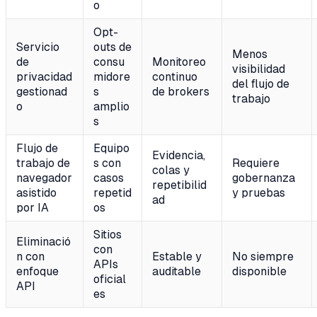
o
Opt-
Servicio
outs de
Menos
de
consu
Monitoreo
visibilidad
privacidad
midore
continuo
del flujo de
gestionad
s
de brokers
trabajo
o
amplio
s
Flujo de
Equipo
Evidencia,
trabajo de
s con
Requiere
colas y
navegador
casos
gobernanza
repetibilid
asistido
repetid
y pruebas
ad
por IA
os
Sitios
Eliminació
con
n con
Estable y
No siempre
APIs
enfoque
auditable
disponible
oficial
API
es