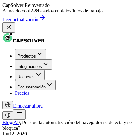
CapSolver
Reinventado
Alineado con
IA
&
basados en datos
flujos de trabajo
Leer actualización
Productos
Integraciones
Recursos
Documentación
Precios
Empezar ahora
Blog
/
AI
/
¿Por qué la automatización del navegador se detecta y se
bloquea?
Jun12, 2026