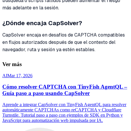
búsqueda o scripts fallidos pueden aumentar el riesgo
más adelante en la sesión.
¿Dónde encaja CapSolver?
CapSolver encaja en desafíos de CAPTCHA compatibles
en flujos autorizados después de que el contexto del
navegador, ruta y sesión ya estén estables.
Ver más
AI
Mar 17, 2026
Cómo resolver CAPTCHA con TinyFish AgentQL –
Guía paso a paso usando CapSolver
Aprende a integrar CapSolver con TinyFish AgentQL para resolver
automáticamente CAPTCHAs como reCAPTCHA y Cloudflare
Turnstile. Tutorial paso a paso con ejemplos de SDK en Python y
JavaScript para automatización web impulsada por IA.