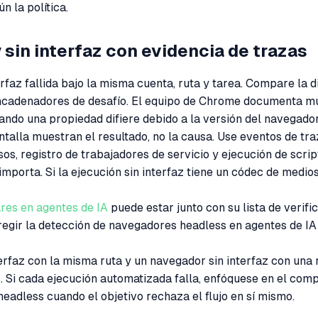
n la política.
sin interfaz con evidencia de trazas
rfaz fallida bajo la misma cuenta, ruta y tarea. Compare la di
encadenadores de desafío. El equipo de Chrome documenta m
 cuando una propiedad difiere debido a la versión del navegado
ntalla muestran el resultado, no la causa. Use eventos de t
s, registro de trabajadores de servicio y ejecución de script
 importa. Si la ejecución sin interfaz tiene un códec de medio
ares en agentes de IA
puede estar junto con su lista de verifi
orregir la detección de navegadores headless en agentes de I
rfaz con la misma ruta y un navegador sin interfaz con una 
s. Si cada ejecución automatizada falla, enfóquese en el comp
eadless cuando el objetivo rechaza el flujo en sí mismo.