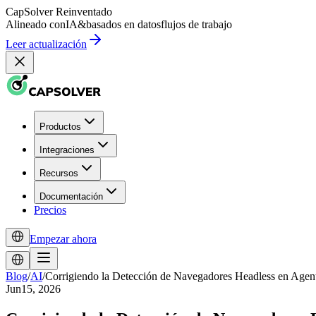
CapSolver
Reinventado
Alineado con
IA
&
basados en datos
flujos de trabajo
Leer actualización
Productos
Integraciones
Recursos
Documentación
Precios
Empezar ahora
Blog
/
AI
/
Corrigiendo la Detección de Navegadores Headless en Agen
Jun15, 2026