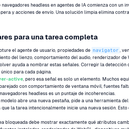
 navegadores headless en agentes de IA comienza con un inv
espera y acciones de envío. Una solución limpia elimina cont
lares para una tarea completa
apture el agente de usuario, propiedades de
navigator
, ve
nto del lienzo, comportamiento del audio, renderizador de W
lver ayuda a nombrar estas señales. Corregir la detección 
o único para cada página.
ver-active
, pero esa señal es solo un elemento. Muchos equ
parejado con comportamiento de ventana móvil, fuentes falt
 navegadores headless es un puntaje de incoherencias.
el modelo abre una nueva pestaña, pide a una herramienta del
que la tarea intencionalmente inicie una nueva sesión. Esto 
a bloqueada debe mostrar exactamente qué atributos cambiar