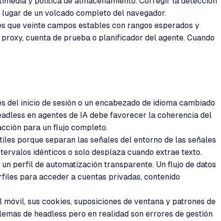
timedia y política de almacenamiento. Corregir la detección
 lugar de un volcado completo del navegador.
les que veinte campos estables con rangos esperados y
 proxy, cuenta de prueba o planificador del agente. Cuando
és del inicio de sesión o un encabezado de idioma cambiado
headless en agentes de IA debe favorecer la coherencia del
acción para un flujo completo.
tiles porque separan las señales del entorno de las señales
tervalos idénticos o solo desplaza cuando extrae texto.
 un perfil de automatización transparente. Un flujo de datos
files para acceder a cuentas privadas, contenido
il móvil, sus cookies, suposiciones de ventana y patrones de
emas de headless pero en realidad son errores de gestión