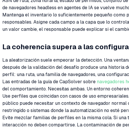
ASN de ruta, zona horaria, estado de permisos, conjunto de
de navegadores headless en agentes de IA se vuelve mucho 
Mantenga el inventario lo suficientemente pequeño como p
responsables. Asigne cada campo a la capa que lo controla
un valor cambie, el responsable puede explicar si el cambio
La coherencia supera a las configura
La aleatorización suele empeorar la detección. Una ventan
después de la validación del desafío produce una historia 
perfil: una ruta, una familia de navegadores, una configura
Las entradas de la guía de CapSolver sobre
navegadores h
del comportamiento. Necesitas ambas. Un entorno coherente 
Use perfiles que coincidan con casos de uso empresariales. 
público puede necesitar un contexto de navegador normal 
restringido o sistemas donde la automatización no esté per
Evite mezclar familias de perfiles en la misma cola. Si una 
interacción no deben compartirse. La contaminación de per