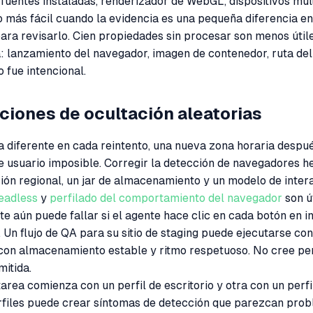
 fuentes instaladas, renderizador de WebGL, dispositivos mul
más fácil cuando la evidencia es una pequeña diferencia en
ara revisarlo. Cien propiedades sin procesar son menos úti
: lanzamiento del navegador, imagen de contenedor, ruta del
 fue intencional.
ciones de ocultación aleatorias
a diferente en cada reintento, una nueva zona horaria despu
de usuario imposible. Corregir la detección de navegadores 
ción regional, un jar de almacenamiento y un modelo de inter
eadless
y
perfilado del comportamiento del navegador
son ú
aún puede fallar si el agente hace clic en cada botón en in
Un flujo de QA para su sitio de staging puede ejecutarse con
con almacenamiento estable y ritmo respetuoso. No cree per
mitida.
tarea comienza con un perfil de escritorio y otra con un perf
files puede crear síntomas de detección que parezcan probl