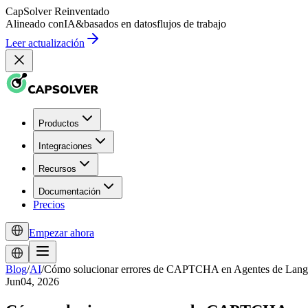
CapSolver
Reinventado
Alineado con
IA
&
basados en datos
flujos de trabajo
Leer actualización
Productos
Integraciones
Recursos
Documentación
Precios
Empezar ahora
Blog
/
AI
/
Cómo solucionar errores de CAPTCHA en Agentes de Lan
Jun04, 2026