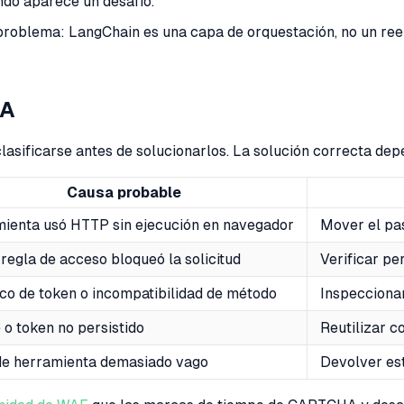
ndo aparece un desafío.
l problema: LangChain es una capa de orquestación, no un re
HA
ificarse antes de solucionarlos. La solución correcta depe
Causa probable
ienta usó HTTP sin ejecución en navegador
Mover el pa
regla de acceso bloqueó la solicitud
Verificar pe
co de token o incompatibilidad de método
Inspecciona
 o token no persistido
Reutilizar 
de herramienta demasiado vago
Devolver es