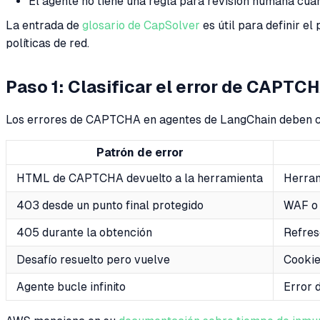
El agente no tiene una regla para revisión humana cua
La entrada de
glosario de CapSolver
es útil para definir e
políticas de red.
Paso 1: Clasificar el error de CAPTC
Los errores de CAPTCHA en agentes de LangChain deben clas
Patrón de error
HTML de CAPTCHA devuelto a la herramienta
Herram
403 desde un punto final protegido
WAF o 
405 durante la obtención
Refres
Desafío resuelto pero vuelve
Cookie
Agente bucle infinito
Error 