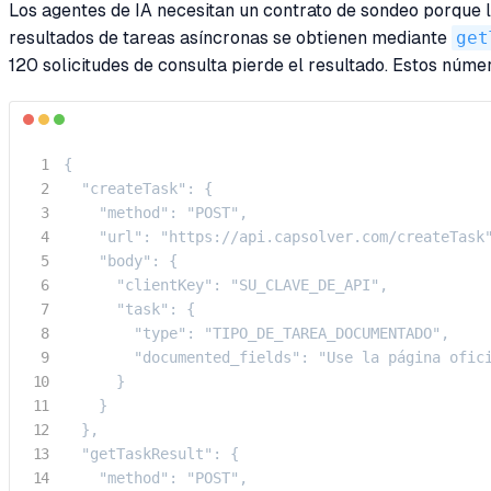
Los agentes de IA necesitan un contrato de sondeo porque 
resultados de tareas asíncronas se obtienen mediante
get
120 solicitudes de consulta pierde el resultado. Estos nú
{

  "createTask": {

    "method": "POST",

    "url": "https://api.capsolver.com/createTask"
    "body": {

      "clientKey": "SU_CLAVE_DE_API",

      "task": {

        "type": "TIPO_DE_TAREA_DOCUMENTADO",

        "documented_fields": "Use la página ofici
      }

    }

  },

  "getTaskResult": {

    "method": "POST",
