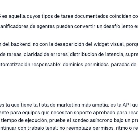
s aquella cuyos tipos de tarea documentados coinciden con
lanificadores de agentes pueden convertir un desafío lento 
del backend, no con la desaparición del widget visual, porque
e tareas, claridad de errores, distribución de latencia, supr
tomatización responsable: dominios permitidos, paradas de re
a que tiene la lista de marketing más amplia; es la API que
ante para equipos que necesitan soporte aprobado para res
tiempo de ejecución, pruebe el sondeo asíncrono bajo un pres
inuar con trabajo legal; no reemplaza permisos, ritmo o re