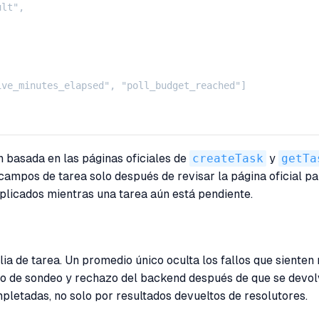
lt",

ve_minutes_elapsed", "poll_budget_reached"]

n basada en las páginas oficiales de
createTask
y
getTa
campos de tarea solo después de revisar la página oficial 
uplicados mientras una tarea aún está pendiente.
ia de tarea. Un promedio único oculta los fallos que sienten
to de sondeo y rechazo del backend después de que se devo
letadas, no solo por resultados devueltos de resolutores.