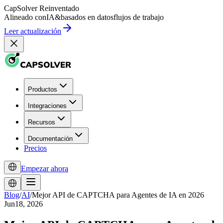
CapSolver
Reinventado
Alineado con
IA
&
basados en datos
flujos de trabajo
Leer actualización
Productos
Integraciones
Recursos
Documentación
Precios
Empezar ahora
Blog
/
AI
/
Mejor API de CAPTCHA para Agentes de IA en 2026
Jun18, 2026