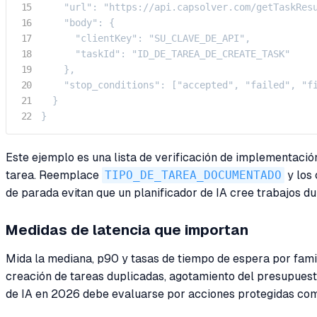
    "url": "https://api.capsolver.com/getTaskResu
    "body": {

      "clientKey": "SU_CLAVE_DE_API",

      "taskId": "ID_DE_TAREA_DE_CREATE_TASK"

    },

    "stop_conditions": ["accepted", "failed", "fi
  }

}
Este ejemplo es una lista de verificación de implementació
tarea. Reemplace
TIPO_DE_TAREA_DOCUMENTADO
y los 
de parada evitan que un planificador de IA cree trabajos d
Medidas de latencia que importan
Mida la mediana, p90 y tasas de tiempo de espera por famil
creación de tareas duplicadas, agotamiento del presupues
de IA en 2026 debe evaluarse por acciones protegidas comp