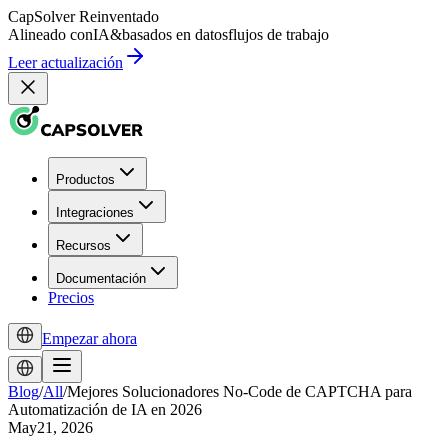
CapSolver
Reinventado
Alineado con
IA
&
basados en datos
flujos de trabajo
Leer actualización
Productos
Integraciones
Recursos
Documentación
Precios
Empezar ahora
Blog
/
All
/
Mejores Solucionadores No-Code de CAPTCHA para
Automatización de IA en 2026
May21, 2026