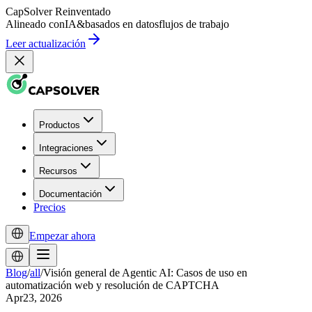
CapSolver
Reinventado
Alineado con
IA
&
basados en datos
flujos de trabajo
Leer actualización
Productos
Integraciones
Recursos
Documentación
Precios
Empezar ahora
Blog
/
all
/
Visión general de Agentic AI: Casos de uso en
automatización web y resolución de CAPTCHA
Apr23, 2026