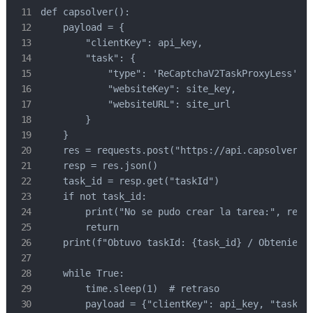
def capsolver():

    payload = {

        "clientKey": api_key,

        "task": {

            "type": 'ReCaptchaV2TaskProxyLess',

            "websiteKey": site_key,

            "websiteURL": site_url

        }

    }

    res = requests.post("https://api.capsolver.co
    resp = res.json()

    task_id = resp.get("taskId")

    if not task_id:

        print("No se pudo crear la tarea:", res.t
        return

    print(f"Obtuvo taskId: {task_id} / Obteniendo
    while True:

        time.sleep(1)  # retraso

        payload = {"clientKey": api_key, "taskId"