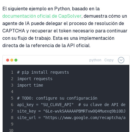
El siguiente ejemplo en Python, basado en la
documentación oficial de CapSolver
, demuestra cómo un
agente de IA puede delegar el proceso de resolución de
CAPTCHA y recuperar el token necesario para continuar
con su flujo de trabajo. Esta es una implementación
directa de la referencia de la API oficial.
python
Copy
# pip install requests

import requests

import time

# TODO: configure su configuración

api_key = "SU_CLAVE_API"  # su clave de API de ca
site_key = "6Le-wvkSAAAAAPBMRTvw0Q4Muexq9bi0DJwx_
site_url = "https://www.google.com/recaptcha/api2