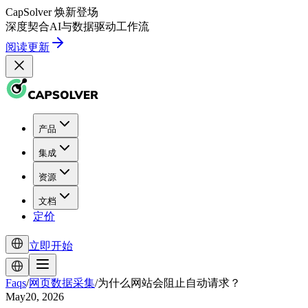
CapSolver
焕新登场
深度契合
AI
与
数据驱动
工作流
阅读更新
产品
集成
资源
文档
定价
立即开始
Faqs
/
网页数据采集
/
为什么网站会阻止自动请求？
May20, 2026