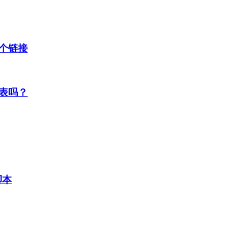
个链接
表吗？
脚本