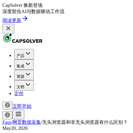
CapSolver
焕新登场
深度契合
AI
与
数据驱动
工作流
阅读更新
产品
集成
资源
文档
定价
立即开始
Faqs
/
网页数据采集
/
无头浏览器和非无头浏览器有什么区别？
May20, 2026