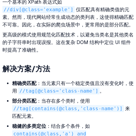
一个基本的 XPath 表达式如
//div[@class='example']
仅匹配具有精确类值的元
素。然而，现代网站经常生成动态的类列表，这使得精确匹配
不可靠。因此，在实际的爬虫场景中，更常用的是部分匹配。
更高级的模式使用规范化匹配技术，以避免当类名是其他类名
的子字符串时出现误报。这在复杂 DOM 结构中定位 UI 组件
时提高了准确性。
解决方案/方法
精确类匹配
：当元素只有一个稳定类值且没有变化时，使
用
//tag[@class='class-name']
。
部分类匹配
：当存在多个类时，使用
//tag[contains(@class,'class-name')]
来
匹配元素。
稳健的多类定位
：结合多个条件，如
contains(@class,'a') and