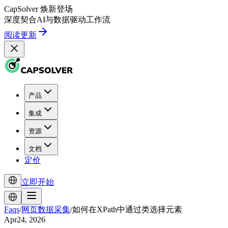
CapSolver
焕新登场
深度契合
AI
与
数据驱动
工作流
阅读更新
产品
集成
资源
文档
定价
立即开始
Faqs
/
网页数据采集
/
如何在XPath中通过类选择元素
Apr24, 2026