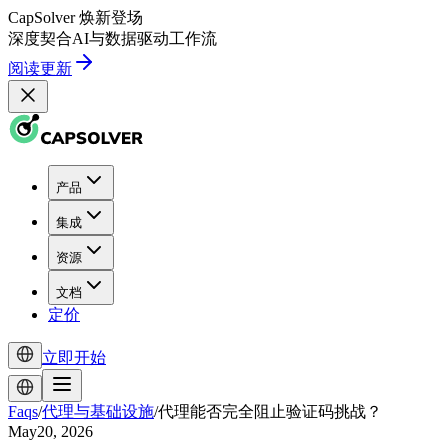
CapSolver
焕新登场
深度契合
AI
与
数据驱动
工作流
阅读更新
产品
集成
资源
文档
定价
立即开始
Faqs
/
代理与基础设施
/
代理能否完全阻止验证码挑战？
May20, 2026