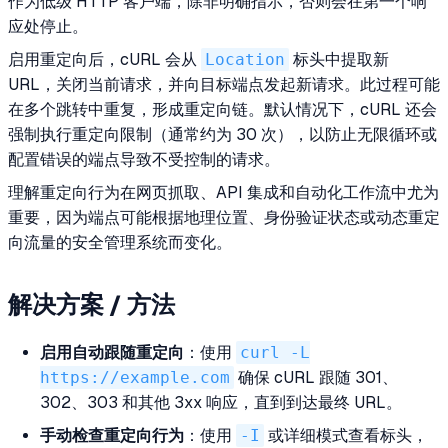
作为低级 HTTP 客户端，除非明确指示，否则会在第一个响
应处停止。
启用重定向后，cURL 会从
Location
标头中提取新
URL，关闭当前请求，并向目标端点发起新请求。此过程可能
在多个跳转中重复，形成重定向链。默认情况下，cURL 还会
强制执行重定向限制（通常约为 30 次），以防止无限循环或
配置错误的端点导致不受控制的请求。
理解重定向行为在网页抓取、API 集成和自动化工作流中尤为
重要，因为端点可能根据地理位置、身份验证状态或动态重定
向流量的安全管理系统而变化。
解决方案 / 方法
启用自动跟随重定向
：使用
curl -L
https://example.com
确保 cURL 跟随 301、
302、303 和其他 3xx 响应，直到到达最终 URL。
手动检查重定向行为
：使用
-I
或详细模式查看标头，