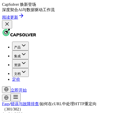
CapSolver
焕新登场
深度契合
AI
与
数据驱动
工作流
阅读更新
产品
集成
资源
文档
定价
立即开始
Faqs
/
错误与故障排查
/
如何在cURL中处理HTTP重定向
（301/302）