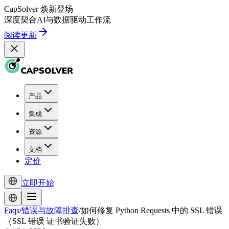
CapSolver
焕新登场
深度契合
AI
与
数据驱动
工作流
阅读更新
产品
集成
资源
文档
定价
立即开始
Faqs
/
错误与故障排查
/
如何修复 Python Requests 中的 SSL 错误
（SSL 错误 证书验证失败）