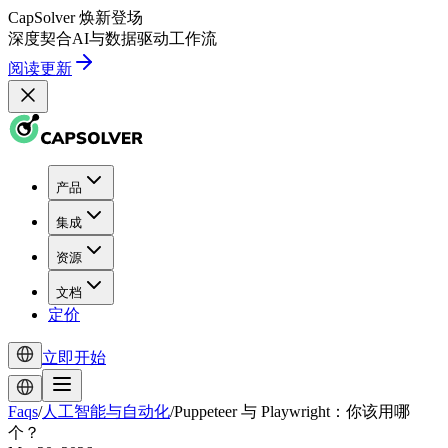
CapSolver
焕新登场
深度契合
AI
与
数据驱动
工作流
阅读更新
产品
集成
资源
文档
定价
立即开始
Faqs
/
人工智能与自动化
/
Puppeteer 与 Playwright：你该用哪
个？