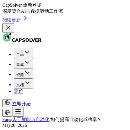
CapSolver
焕新登场
深度契合
AI
与
数据驱动
工作流
阅读更新
产品
集成
资源
文档
定价
立即开始
Faqs
/
人工智能与自动化
/
如何提高自动化成功率？
May20, 2026