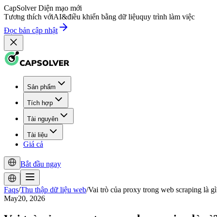
CapSolver
Diện mạo mới
Tương thích với
AI
&
điều khiển bằng dữ liệu
quy trình làm việc
Đọc bản cập nhật
Sản phẩm
Tích hợp
Tài nguyên
Tài liệu
Giá cả
Bắt đầu ngay
Faqs
/
Thu thập dữ liệu web
/
Vai trò của proxy trong web scraping là gì
May20, 2026