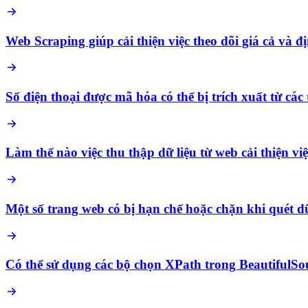
Web Scraping giúp cải thiện việc theo dõi giá cả và 
Số điện thoại được mã hóa có thể bị trích xuất từ cá
Làm thế nào việc thu thập dữ liệu từ web cải thiện việ
Một số trang web có bị hạn chế hoặc chặn khi quét d
Có thể sử dụng các bộ chọn XPath trong BeautifulS