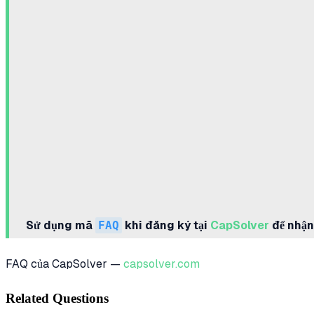
Sử dụng mã
FAQ
khi đăng ký tại
CapSolver
để nhận
FAQ của CapSolver —
capsolver.com
Related Questions