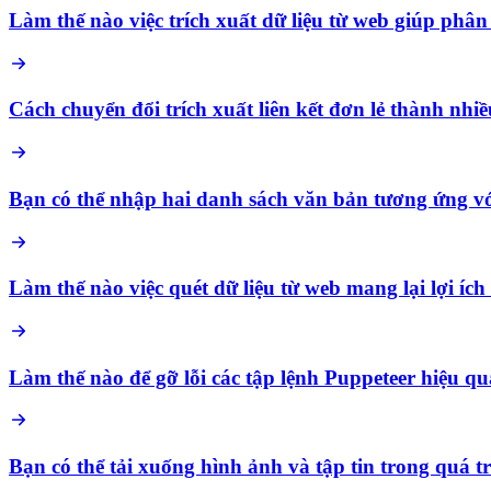
Làm thế nào việc trích xuất dữ liệu từ web giúp phâ
Cách chuyển đổi trích xuất liên kết đơn lẻ thành nhiề
Bạn có thể nhập hai danh sách văn bản tương ứng vớ
Làm thế nào việc quét dữ liệu từ web mang lại lợi íc
Làm thế nào để gỡ lỗi các tập lệnh Puppeteer hiệu q
Bạn có thể tải xuống hình ảnh và tập tin trong quá 