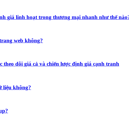
định giá linh hoạt trong thương mại nhanh như thế nào
c trang web không?
c theo dõi giá cả và chiến lược định giá cạnh tranh
ữ liệu không?
oup?