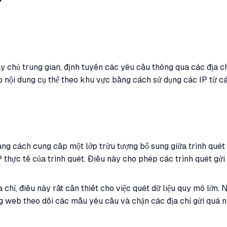
?
 chủ trung gian, định tuyến các yêu cầu thông qua các địa chỉ
p nội dung cụ thể theo khu vực bằng cách sử dụng các IP từ cá
ằng cách cung cấp một lớp trừu tượng bổ sung giữa trình quét
IP thực tế của trình quét. Điều này cho phép các trình quét gử
chỉ, điều này rất cần thiết cho việc quét dữ liệu quy mô lớn.
ng web theo dõi các mẫu yêu cầu và chặn các địa chỉ gửi quá 