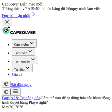
CapSolver
Diện mạo mới
Tương thích với
AI
&
điều khiển bằng dữ liệu
quy trình làm việc
Đọc bản cập nhật
Sản phẩm
Tích hợp
Tài nguyên
Tài liệu
Giá cả
Bắt đầu ngay
Faqs
/
AI & Tự động hóa
/
Làm thế nào để tự động hóa các hành động
trình duyệt bằng Playwright?
May20, 2026