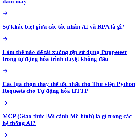
đám mây
Sự khác biệt giữa các tác nhân AI và RPA là gì?
Làm thế nào để tải xuống tệp sử dụng Puppeteer
trong tự động hóa trình duyệt không đầu
Các lựa chọn thay thế tốt nhất cho Thư viện Python
Requests cho Tự động hóa HTTP
MCP (Giao thức Bối cảnh Mô hình) là gì trong các
hệ thống AI?