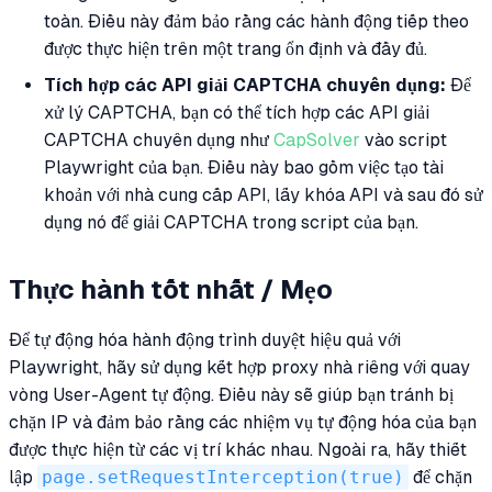
toàn. Điều này đảm bảo rằng các hành động tiếp theo
được thực hiện trên một trang ổn định và đầy đủ.
Tích hợp các API giải CAPTCHA chuyên dụng:
Để
xử lý CAPTCHA, bạn có thể tích hợp các API giải
CAPTCHA chuyên dụng như
CapSolver
vào script
Playwright của bạn. Điều này bao gồm việc tạo tài
khoản với nhà cung cấp API, lấy khóa API và sau đó sử
dụng nó để giải CAPTCHA trong script của bạn.
Thực hành tốt nhất / Mẹo
Để tự động hóa hành động trình duyệt hiệu quả với
Playwright, hãy sử dụng kết hợp proxy nhà riêng với quay
vòng User-Agent tự động. Điều này sẽ giúp bạn tránh bị
chặn IP và đảm bảo rằng các nhiệm vụ tự động hóa của bạn
được thực hiện từ các vị trí khác nhau. Ngoài ra, hãy thiết
lập
page.setRequestInterception(true)
để chặn