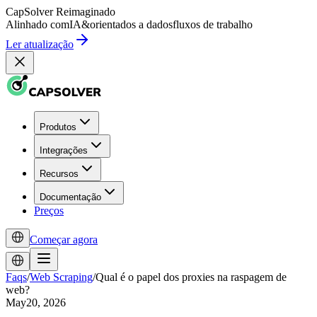
CapSolver
Reimaginado
Alinhado com
IA
&
orientados a dados
fluxos de trabalho
Ler atualização
Produtos
Integrações
Recursos
Documentação
Preços
Começar agora
Faqs
/
Web Scraping
/
Qual é o papel dos proxies na raspagem de
web?
May20, 2026