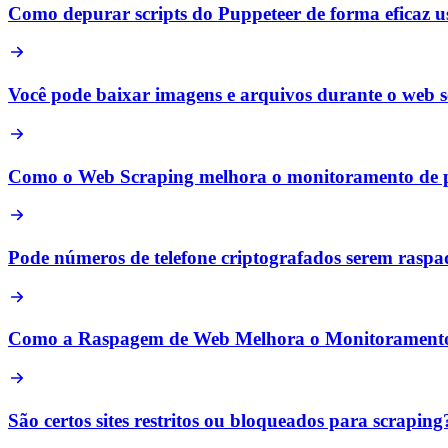
Como depurar scripts do Puppeteer de forma eficaz u
Você pode baixar imagens e arquivos durante o web 
Como o Web Scraping melhora o monitoramento de p
Pode números de telefone criptografados serem raspad
Como a Raspagem de Web Melhora o Monitoramento de
São certos sites restritos ou bloqueados para scraping