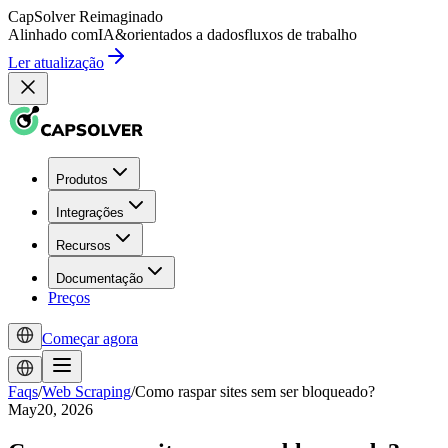
CapSolver
Reimaginado
Alinhado com
IA
&
orientados a dados
fluxos de trabalho
Ler atualização
Produtos
Integrações
Recursos
Documentação
Preços
Começar agora
Faqs
/
Web Scraping
/
Como raspar sites sem ser bloqueado?
May20, 2026