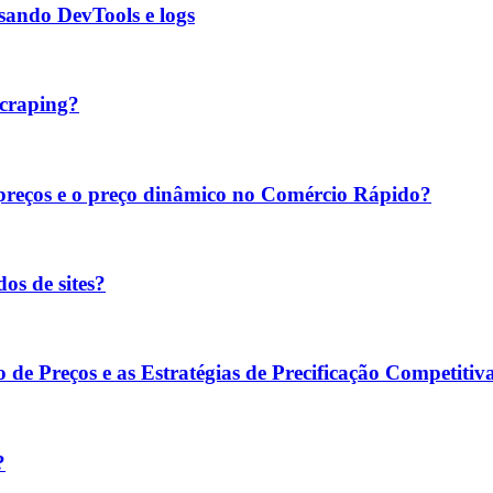
sando DevTools e logs
scraping?
reços e o preço dinâmico no Comércio Rápido?
os de sites?
 Preços e as Estratégias de Precificação Competitiv
?