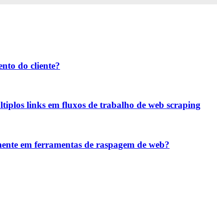
nto do cliente?
iplos links em fluxos de trabalho de web scraping
temente em ferramentas de raspagem de web?