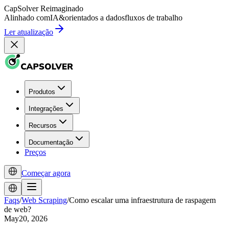
CapSolver
Reimaginado
Alinhado com
IA
&
orientados a dados
fluxos de trabalho
Ler atualização
Produtos
Integrações
Recursos
Documentação
Preços
Começar agora
Faqs
/
Web Scraping
/
Como escalar uma infraestrutura de raspagem
de web?
May20, 2026