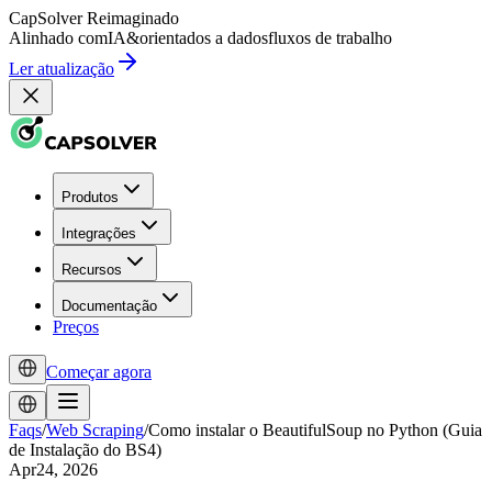
CapSolver
Reimaginado
Alinhado com
IA
&
orientados a dados
fluxos de trabalho
Ler atualização
Produtos
Integrações
Recursos
Documentação
Preços
Começar agora
Faqs
/
Web Scraping
/
Como instalar o BeautifulSoup no Python (Guia
de Instalação do BS4)
Apr24, 2026