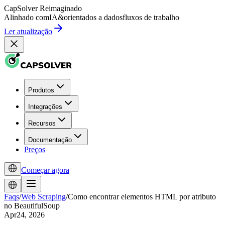
CapSolver
Reimaginado
Alinhado com
IA
&
orientados a dados
fluxos de trabalho
Ler atualização
Produtos
Integrações
Recursos
Documentação
Preços
Começar agora
Faqs
/
Web Scraping
/
Como encontrar elementos HTML por atributo
no BeautifulSoup
Apr24, 2026