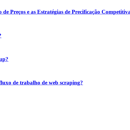
 Preços e as Estratégias de Precificação Competitiv
?
oup?
luxo de trabalho de web scraping?