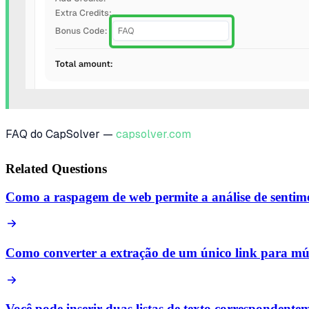
FAQ do CapSolver —
capsolver.com
Related Questions
Como a raspagem de web permite a análise de sentime
Como converter a extração de um único link para múlt
Você pode inserir duas listas de texto corresponden