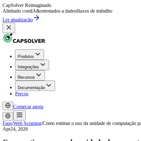
CapSolver
Reimaginado
Alinhado com
IA
&
orientados a dados
fluxos de trabalho
Ler atualização
Produtos
Integrações
Recursos
Documentação
Preços
Começar agora
Faqs
/
Web Scraping
/
Como estimar o uso da unidade de computação p
Apr24, 2026