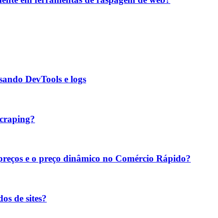
sando DevTools e logs
scraping?
reços e o preço dinâmico no Comércio Rápido?
os de sites?