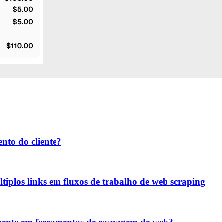
nto do cliente?
iplos links em fluxos de trabalho de web scraping
temente em ferramentas de raspagem de web?