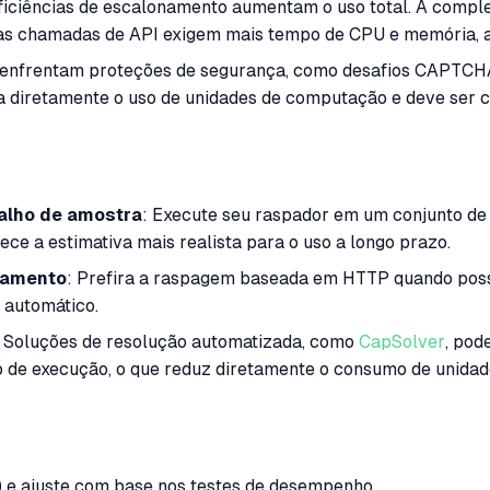
ineficiências de escalonamento aumentam o uso total. A co
plas chamadas de API exigem mais tempo de CPU e memória
 enfrentam proteções de segurança, como desafios CAPTCHA
ta diretamente o uso de unidades de computação e deve ser c
alho de amostra
: Execute seu raspador em um conjunto de
ece a estimativa mais realista para o uso a longo prazo.
upamento
: Prefira a raspagem baseada em HTTP quando poss
 automático.
: Soluções de resolução automatizada, como
CapSolver
, pod
o de execução, o que reduz diretamente o consumo de unida
e ajuste com base nos testes de desempenho