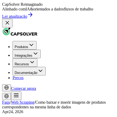
CapSolver
Reimaginado
Alinhado com
IA
&
orientados a dados
fluxos de trabalho
Ler atualização
Produtos
Integrações
Recursos
Documentação
Preços
Começar agora
Faqs
/
Web Scraping
/
Como baixar e inserir imagens de produtos
correspondentes na mesma linha de dados
Apr24, 2026