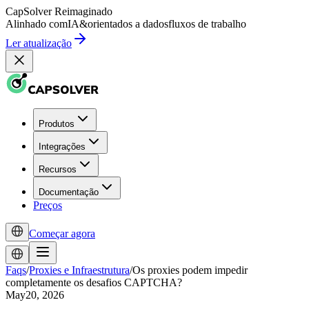
CapSolver
Reimaginado
Alinhado com
IA
&
orientados a dados
fluxos de trabalho
Ler atualização
Produtos
Integrações
Recursos
Documentação
Preços
Começar agora
Faqs
/
Proxies e Infraestrutura
/
Os proxies podem impedir
completamente os desafios CAPTCHA?
May20, 2026