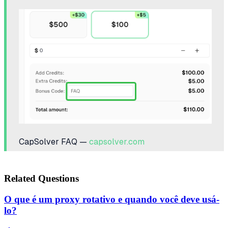
CapSolver FAQ —
capsolver.com
Related Questions
O que é um proxy rotativo e quando você deve usá-
lo?