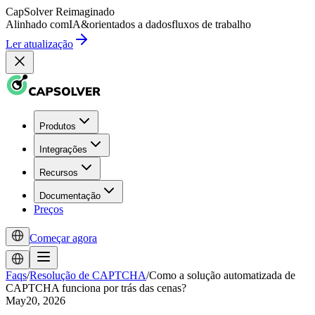
CapSolver
Reimaginado
Alinhado com
IA
&
orientados a dados
fluxos de trabalho
Ler atualização
Produtos
Integrações
Recursos
Documentação
Preços
Começar agora
Faqs
/
Resolução de CAPTCHA
/
Como a solução automatizada de
CAPTCHA funciona por trás das cenas?
May20, 2026