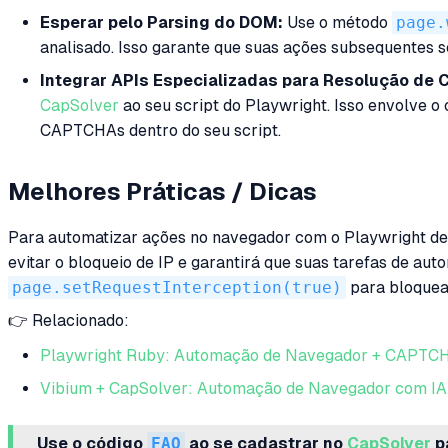
Esperar pelo Parsing do DOM:
Use o método
page.
analisado. Isso garante que suas ações subsequentes 
Integrar APIs Especializadas para Resolução de
CapSolver
ao seu script do Playwright. Isso envolve 
CAPTCHAs dentro do seu script.
Melhores Práticas / Dicas
Para automatizar ações no navegador com o Playwright de 
evitar o bloqueio de IP e garantirá que suas tarefas de aut
page.setRequestInterception(true)
para bloquea
👉 Relacionado:
Playwright Ruby: Automação de Navegador + CAPTC
Vibium + CapSolver: Automação de Navegador com IA
Use o código
FAQ
ao se cadastrar no
CapSolver
p