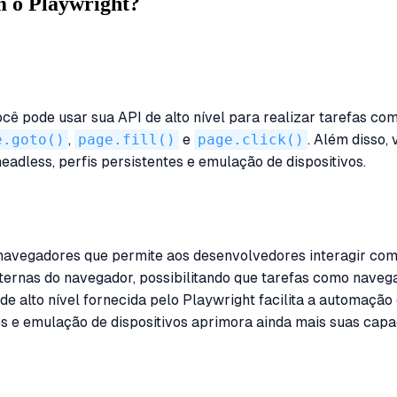
m o Playwright?
ê pode usar sua API de alto nível para realizar tarefas co
e.goto()
,
page.fill()
e
page.click()
. Além disso,
dless, perfis persistentes e emulação de dispositivos.
vegadores que permite aos desenvolvedores interagir com 
internas do navegador, possibilitando que tarefas como nave
de alto nível fornecida pelo Playwright facilita a automaçã
s e emulação de dispositivos aprimora ainda mais suas capa