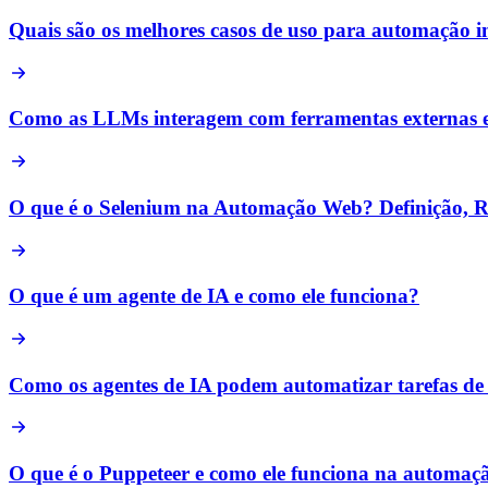
Quais são os melhores casos de uso para automação imp
Como as LLMs interagem com ferramentas externas 
O que é o Selenium na Automação Web? Definição, R
O que é um agente de IA e como ele funciona?
Como os agentes de IA podem automatizar tarefas de
O que é o Puppeteer e como ele funciona na automaç