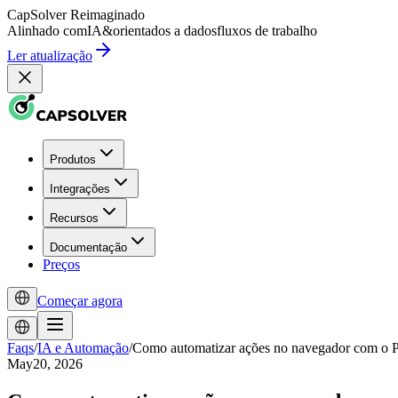
CapSolver
Reimaginado
Alinhado com
IA
&
orientados a dados
fluxos de trabalho
Ler atualização
Produtos
Integrações
Recursos
Documentação
Preços
Começar agora
Faqs
/
IA e Automação
/
Como automatizar ações no navegador com o P
May20, 2026