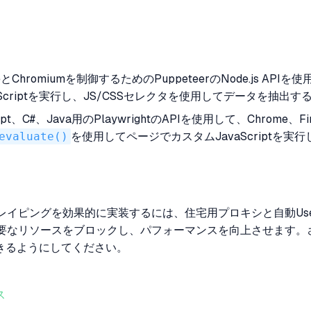
とChromiumを制御するためのPuppeteerのNode.js 
Scriptを実行し、JS/CSSセレクタを使用してデータを抽出
cript、C#、Java用のPlaywrightのAPIを使用して、Chro
evaluate()
を使用してページでカスタムJavaScript
ェブスクレイピングを効果的に実装するには、住宅用プロキシと自動U
なリソースをブロックし、パフォーマンスを向上させます。さらに
きるようにしてください。
ス