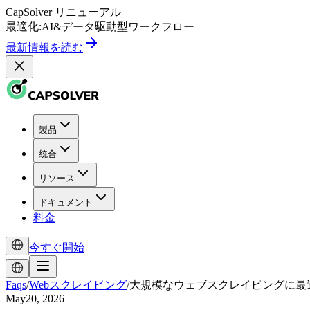
CapSolver
リニューアル
最適化:
AI
&
データ駆動型
ワークフロー
最新情報を読む
製品
統合
リソース
ドキュメント
料金
今すぐ開始
Faqs
/
Webスクレイピング
/
大規模なウェブスクレイピングに最
May20, 2026