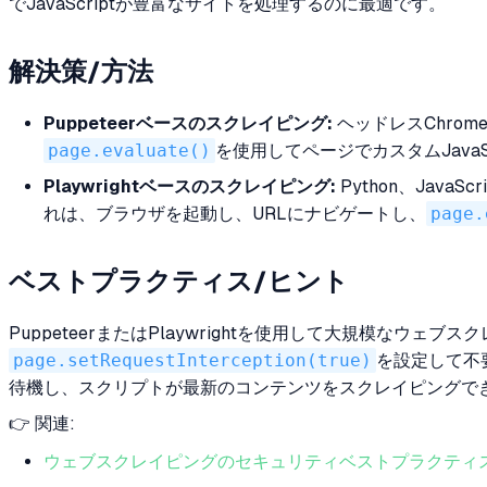
でJavaScriptが豊富なサイトを処理するのに最適です。
解決策/方法
Puppeteerベースのスクレイピング:
ヘッドレスChrome
page.evaluate()
を使用してページでカスタムJava
Playwrightベースのスクレイピング:
Python、JavaS
れは、ブラウザを起動し、URLにナビゲートし、
page.
ベストプラクティス/ヒント
PuppeteerまたはPlaywrightを使用して大規模なウ
page.setRequestInterception(true)
を設定して不要
待機し、スクリプトが最新のコンテンツをスクレイピングで
👉 関連:
ウェブスクレイピングのセキュリティベストプラクティ