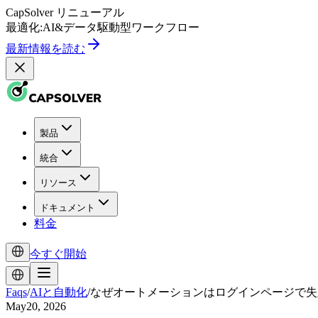
CapSolver
リニューアル
最適化:
AI
&
データ駆動型
ワークフロー
最新情報を読む
製品
統合
リソース
ドキュメント
料金
今すぐ開始
Faqs
/
AIと自動化
/
なぜオートメーションはログインページで失
May20, 2026