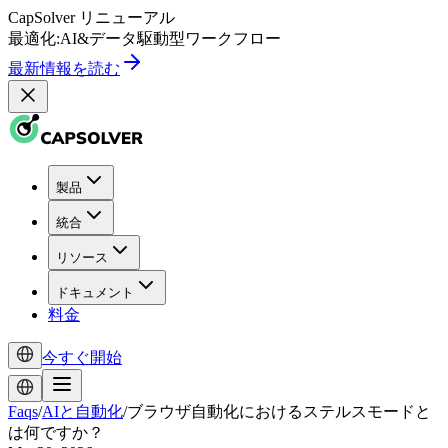
CapSolver
リニューアル
最適化:
AI
&
データ駆動型
ワークフロー
最新情報を読む
製品
統合
リソース
ドキュメント
料金
今すぐ開始
Faqs
/
AIと自動化
/
ブラウザ自動化におけるステルスモードと
は何ですか？