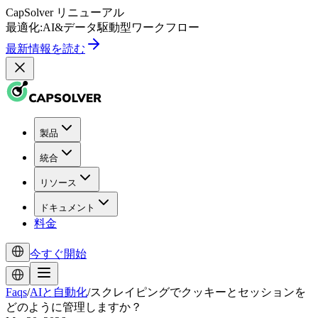
CapSolver
リニューアル
最適化:
AI
&
データ駆動型
ワークフロー
最新情報を読む
製品
統合
リソース
ドキュメント
料金
今すぐ開始
Faqs
/
AIと自動化
/
スクレイピングでクッキーとセッションを
どのように管理しますか？