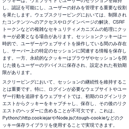
クッキーは、ウェブサイトでユーザーのセッションを維持
し、認証を可能にし、ユーザーの好みを管理する重要な役割
を果たします。ウェブスクリーピングにおいては、制限され
たコンテンツへのアクセスやログインページの解決、CSRF
トークンなどの複雑なセキュリティメカニズムの処理にクッ
キーが必要となる場合があります。セッションクッキーは一
時的で、ユーザーがウェブサイトを操作している間のみ存在
し、サーバー上の特定のセッションに関連する情報を保存し
ます。一方、永続的なクッキーはブラウザやセッションを閉
じた後もユーザーのデバイスに保存され、設定された有効期
限があります。
スクリーピングにおいて、セッションの継続性を維持するこ
とは重要です。特に、ログインが必要なウェブサイトやユー
ザー行動を追跡するウェブサイトでは、初期のログインリク
エストからクッキーをキャプチャし、保存し、その後のリク
エストのヘッダーに含めることが不可欠です。これは、
Pythonのhttp.cookiejarやNode.jsのtough-cookieなどのク
ッキー保存ライブラリを使用することで実現できます。