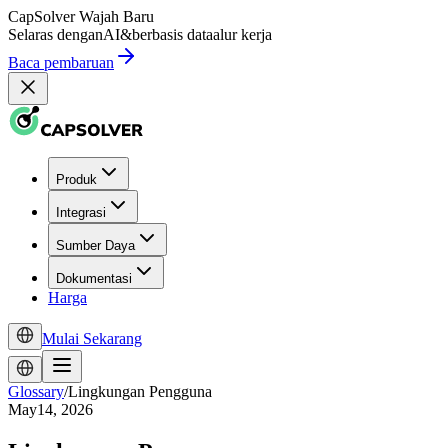
CapSolver
Wajah Baru
Selaras dengan
AI
&
berbasis data
alur kerja
Baca pembaruan
Produk
Integrasi
Sumber Daya
Dokumentasi
Harga
Mulai Sekarang
Glossary
/
Lingkungan Pengguna
May14, 2026