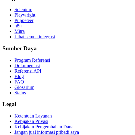
Selenium
Playwright
Puppeteer
n8n
Mitra
Lihat semua integrasi
Sumber Daya
Program Referensi
Dokumentasi
Referensi API
Blog
FAQ
Glosarium
Status
Legal
Ketentuan Layanan
Kebijakan Privasi
Kebijakan Pengembalian Dana
Jangan jual informasi pribadi saya