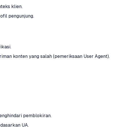
eks klien.
fil pengunjung.
ikasi.
iman konten yang salah (pemeriksaan User Agent).
menghindari pemblokiran.
rdasarkan UA.