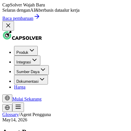
CapSolver
Wajah Baru
Selaras dengan
AI
&
berbasis data
alur kerja
Baca pembaruan
Produk
Integrasi
Sumber Daya
Dokumentasi
Harga
Mulai Sekarang
Glossary
/
Agent Pengguna
May14, 2026