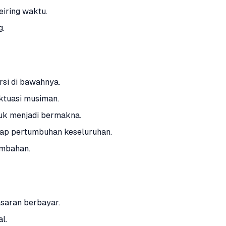
iring waktu.
g.
rsi di bawahnya.
uktuasi musiman.
uk menjadi bermakna.
adap pertumbuhan keseluruhan.
ambahan.
asaran berbayar.
l.