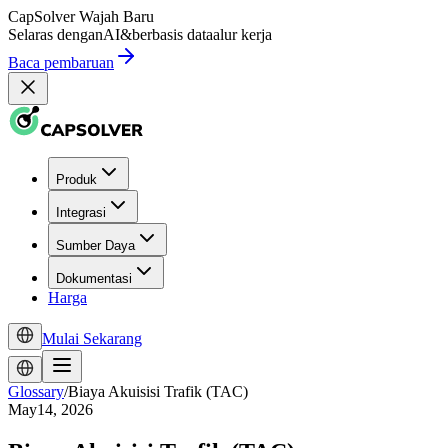
CapSolver
Wajah Baru
Selaras dengan
AI
&
berbasis data
alur kerja
Baca pembaruan
Produk
Integrasi
Sumber Daya
Dokumentasi
Harga
Mulai Sekarang
Glossary
/
Biaya Akuisisi Trafik (TAC)
May14, 2026