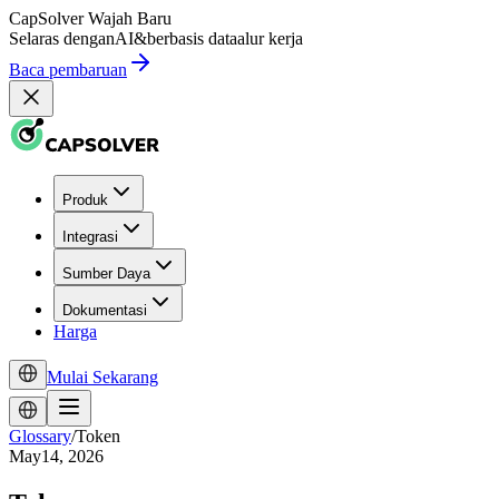
CapSolver
Wajah Baru
Selaras dengan
AI
&
berbasis data
alur kerja
Baca pembaruan
Produk
Integrasi
Sumber Daya
Dokumentasi
Harga
Mulai Sekarang
Glossary
/
Token
May14, 2026