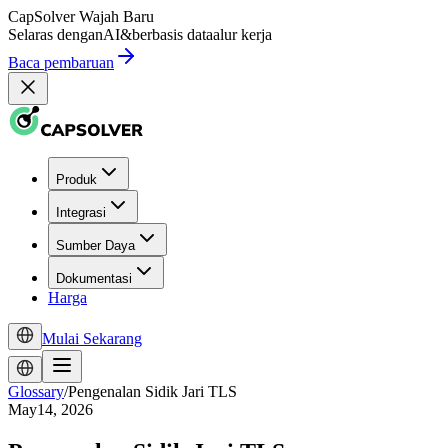
CapSolver
Wajah Baru
Selaras dengan
AI
&
berbasis data
alur kerja
Baca pembaruan
Produk
Integrasi
Sumber Daya
Dokumentasi
Harga
Mulai Sekarang
Glossary
/
Pengenalan Sidik Jari TLS
May14, 2026