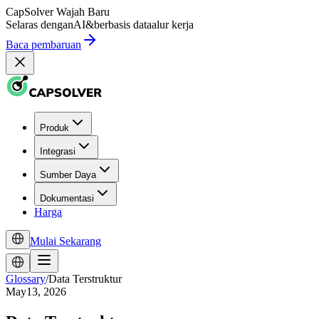
CapSolver
Wajah Baru
Selaras dengan
AI
&
berbasis data
alur kerja
Baca pembaruan
Produk
Integrasi
Sumber Daya
Dokumentasi
Harga
Mulai Sekarang
Glossary
/
Data Terstruktur
May13, 2026