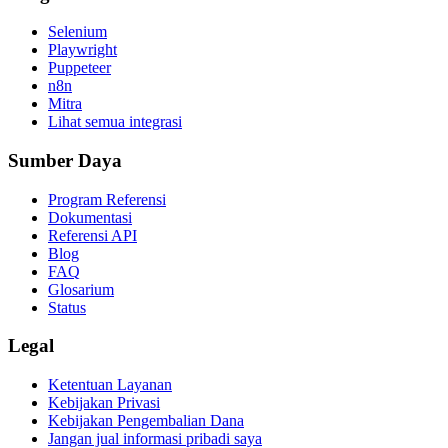
Selenium
Playwright
Puppeteer
n8n
Mitra
Lihat semua integrasi
Sumber Daya
Program Referensi
Dokumentasi
Referensi API
Blog
FAQ
Glosarium
Status
Legal
Ketentuan Layanan
Kebijakan Privasi
Kebijakan Pengembalian Dana
Jangan jual informasi pribadi saya