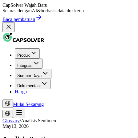
CapSolver
Wajah Baru
Selaras dengan
AI
&
berbasis data
alur kerja
Baca pembaruan
Produk
Integrasi
Sumber Daya
Dokumentasi
Harga
Mulai Sekarang
Glossary
/
Analisis Sentimen
May13, 2026