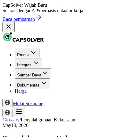
CapSolver
Wajah Baru
Selaras dengan
AI
&
berbasis data
alur kerja
Baca pembaruan
Produk
Integrasi
Sumber Daya
Dokumentasi
Harga
Mulai Sekarang
Glossary
/
Penyalahgunaan Kekuasaan
May13, 2026