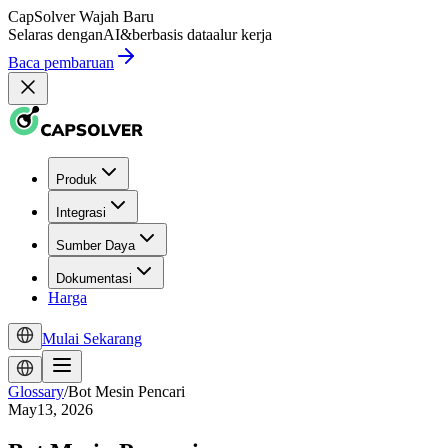
CapSolver
Wajah Baru
Selaras dengan
AI
&
berbasis data
alur kerja
Baca pembaruan
Produk
Integrasi
Sumber Daya
Dokumentasi
Harga
Mulai Sekarang
Glossary
/
Bot Mesin Pencari
May13, 2026