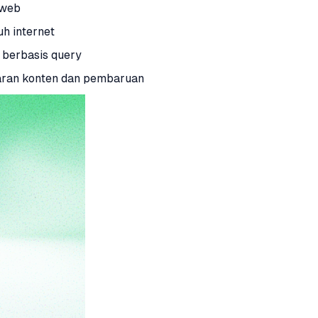
 web
h internet
 berbasis query
aran konten dan pembaruan