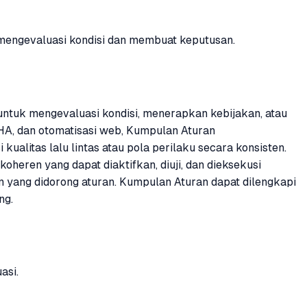
mengevaluasi kondisi dan membuat keputusan.
untuk mengevaluasi kondisi, menerapkan kebijakan, atau
HA, dan otomatisasi web, Kumpulan Aturan
alitas lalu lintas atau pola perilaku secara konsisten.
heren yang dapat diaktifkan, diuji, dan dieksekusi
n yang didorong aturan. Kumpulan Aturan dapat dilengkapi
ng.
asi.