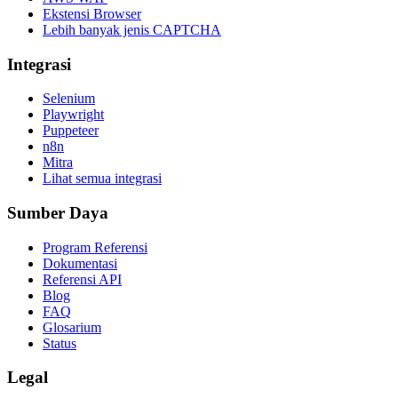
Ekstensi Browser
Lebih banyak jenis CAPTCHA
Integrasi
Selenium
Playwright
Puppeteer
n8n
Mitra
Lihat semua integrasi
Sumber Daya
Program Referensi
Dokumentasi
Referensi API
Blog
FAQ
Glosarium
Status
Legal