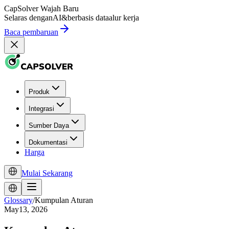
CapSolver
Wajah Baru
Selaras dengan
AI
&
berbasis data
alur kerja
Baca pembaruan
Produk
Integrasi
Sumber Daya
Dokumentasi
Harga
Mulai Sekarang
Glossary
/
Kumpulan Aturan
May13, 2026