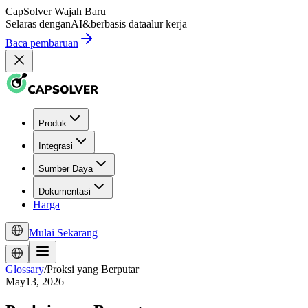
CapSolver
Wajah Baru
Selaras dengan
AI
&
berbasis data
alur kerja
Baca pembaruan
Produk
Integrasi
Sumber Daya
Dokumentasi
Harga
Mulai Sekarang
Glossary
/
Proksi yang Berputar
May13, 2026