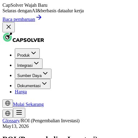
CapSolver
Wajah Baru
Selaras dengan
AI
&
berbasis data
alur kerja
Baca pembaruan
Produk
Integrasi
Sumber Daya
Dokumentasi
Harga
Mulai Sekarang
Glossary
/
ROI (Pengembalian Investasi)
May13, 2026