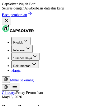
CapSolver
Wajah Baru
Selaras dengan
AI
&
berbasis data
alur kerja
Baca pembaruan
Produk
Integrasi
Sumber Daya
Dokumentasi
Harga
Mulai Sekarang
Glossary
/
Proxy Perumahan
May13, 2026