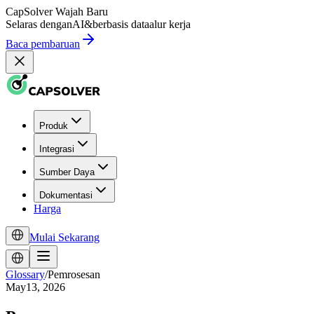
CapSolver
Wajah Baru
Selaras dengan
AI
&
berbasis data
alur kerja
Baca pembaruan
Produk
Integrasi
Sumber Daya
Dokumentasi
Harga
Mulai Sekarang
Glossary
/
Pemrosesan
May13, 2026