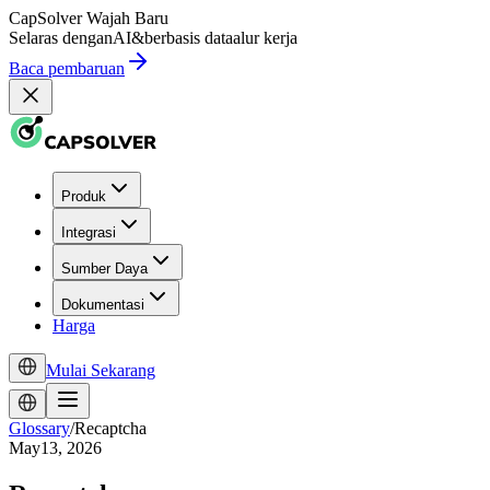
CapSolver
Wajah Baru
Selaras dengan
AI
&
berbasis data
alur kerja
Baca pembaruan
Produk
Integrasi
Sumber Daya
Dokumentasi
Harga
Mulai Sekarang
Glossary
/
Recaptcha
May13, 2026